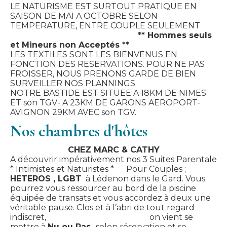
LE NATURISME EST SURTOUT PRATIQUE EN
SAISON DE MAI A OCTOBRE SELON
TEMPERATURE, ENTRE COUPLE SEULEMENT
** Hommes seuls
et Mineurs non Acceptés **
LES TEXTILES SONT LES BIENVENUS EN
FONCTION DES RESERVATIONS. POUR NE PAS
FROISSER, NOUS PRENONS GARDE DE BIEN
SURVEILLER NOS PLANNINGS.
NOTRE BASTIDE EST SITUEE A 18KM DE NIMES
ET son TGV- A 23KM DE GARONS AEROPORT-
AVIGNON 29KM AVEC son TGV.
Nos chambres d'hôtes
CHEZ MARC & CATHY
A découvrir impérativement nos 3 Suites Parentale
* Intimistes et Naturistes * Pour Couples ;
HETEROS , LGBT
à Lédenon dans le Gard. Vous
pourrez vous ressourcer au bord de la piscine
équipée de transats et vous accordez à deux une
véritable pause. Clos et à l’abri de tout regard
indiscret, on vient se
mettre à
Nu ou Pas
selon réservation et se