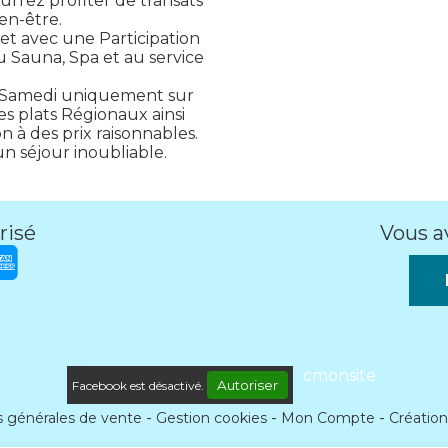
ourrez profiter de transats
en-être.
 et avec une Participation
u Sauna, Spa et au service
 : Samedi uniquement sur
s plats Régionaux ainsi
n à des prix raisonnables.
n séjour inoubliable.
risé
Vous a
cmonsite
Autoriser
Facebook est désactivé.
s générales de vente
Gestion cookies
Mon Compte
Création