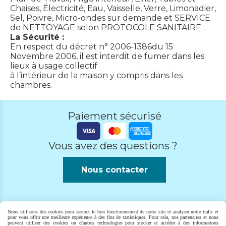
Chaises, Électricité, Eau, Vaisselle, Verre, Limonadier,
Sel, Poivre, Micro-ondes sur demande et SERVICE
de NETTOYAGE selon PROTOCOLE SANITAIRE .
La Sécurité :
En respect du décret n° 2006-1386du 15
Novembre 2006, il est interdit de fumer dans les
lieux à usage collectif
à l’intérieur de la maison y compris dans les
chambres.
Paiement sécurisé
Vous avez des questions ?
Nous contacter
Nous utilisons des cookies pour assurer le bon fonctionnement de notre site et analyser notre trafic et
pour vous offrir une meilleure expérience à des fins de statistiques. Pour cela, nos partenaires et nous
Autoriser
Facebook est désactivé.
peuvent utiliser des cookies ou d'autres technologies pour stocker et accéder à des informations